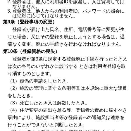
登録者は、他人に利用者IDを譲渡し、又は貸与しては
なりません。
登録者は、他人からの利用者ID、パスワードの照会に
は絶対に応じてはなりません。
第9条（登録事項の変更）
登録者が届け出た氏名、住所、電話番号等に変更が生
じた場合、又はその登録を廃止しようとする場合は、遅
滞なく変更、廃止の手続きを行わなければなりません。
第10条（登録資格の喪失）
登録者が第9条に規定する登録廃止手続を行ったとき又
は次の各号のいずれかに該当する ときは利用者登録を取
り消すものとします。
（1）虚偽の申請をしたとき。
（2）施設の管理に関する条例等又は本規約に重大な違反
をしたとき。
（3）死亡したとき又は解散したとき。
（4）住所変更の届出を怠る等、登録者の責めに帰すべき
事由により、施設担当者等が登録者への通知又は連絡を
行うことができないと判断したとき。