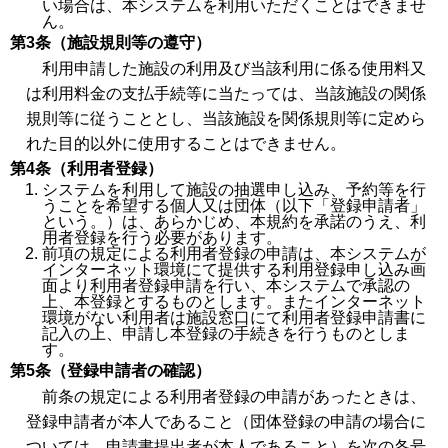
い場合は、本システムを利用いただくことはできませ
ん。
第3条（施設規則等の遵守）
利用申請した施設の利用及び当該利用に係る使用料又
は利用料金の支払手続等に当たっては、当該施設の関係
規則等に従うこととし、当該施設を関係規則等に定めら
れた目的以外に使用することはできません。
第4条（利用者登録）
システムを利用して施設の抽選申し込み、予約等を行
うことを希望する個人又は団体（以下「登録申請者」
という。）は、あらかじめ、本規約を承諾のうえ、利
用者登録を行う必要があります。
前項の規定による利用者登録の申請は、本システムが
インターネット環境にて提供する利用登録申し込み画
面より利用者登録申請を行い、本システムで承認の
上、本登録とするものとします。またインターネット
環境がない利用者は施設窓口にて利用者登録申請書に
記入の上、申請し本登録の手続きを行うものとしま
す。
第5条（登録申請者の確認）
前条の規定による利用者登録の申請があったときは、
登録申請者が本人であること（団体登録の申請の場合に
ついては、申請書提出者が本人であること）を次の各号