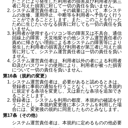
たことにより発生した利用者の損害及び利用者が第三
者に与えた損害に対して一切の責任を負いません。
システム運営責任者は、その裁量において、本システ
ムの改修、運用停止、中断等を利用者へ予告なく行う
ことができることとします。また、このことを行った
ために生じたいかなる損害に対しても一切の責任を負
いません。
利用者が使用するパソコン等の障害又は不具合、通信
回線上の障害、天災地変その他システム運営責任者の
責めに帰さない理由による本システムの障害等により
発生した利用者の損害及び利用者が第三者に与えた損
害に対して、システム運営責任者は一切の責任を負い
ません。
システム運営責任者は、利用者以外の者による利用者
ID及びパスワードの使用により、利用者が被った損害
について一切の責任を負いません。
第16条（規約の変更）
システム運営責任者は、必要があると認めるときは、
登録者に事前の通知を行うことなく、いつでも本規約
に規定する条項を変更し、又は新たな条項を追加でき
ることとします。
登録者は、システムを利用の都度、本規約の確認を行
うこととし、本規約変更後に本システムを利用した場
合には、変更後の規約に同意したものとみなします。
第17条（その他）
システム運営責任者は、本規約に定めるものの他必要