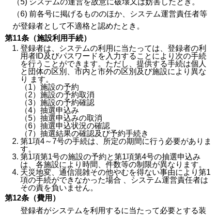
（5) システムの運営を故意に破壊又は妨害したとき。
（6) 前各号に掲げるもののほか、システム運営責任者等
が登録者として不適格と認めたとき。
第11条（施設利用手続）
登録者は、システムの利用に当たっては、登録者の利
用者ID及びパスワードを入力することにより次の手続
を行うことができます。ただし、提供する手続は個人
と団体の区別、市内と市外の区別及び施設により異な
り ます。
（1）施設の予約
（2）施設の予約取消
（3）施設の予約確認
（4）抽選申込み
（5）抽選申込みの取消
（6）抽選申込状況の確認
（7）抽選結果の確認及び予約手続き
第1項4～7号の手続は、所定の期間に行う必要がありま
す。
第1項第1号の施設の予約と第1項第4号の抽選申込み
は、各施設により時間、件数等の制限が異なります。
天災地変、通信混雑その他やむを得ない事由により第1
項の手続ができなかった場合 、システム運営責任者は
その責を負いません。
第12条（費用）
登録者がシステムを利用するに当たって必要とする装